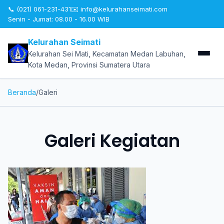
📞 (021) 061-231-431
✉️
info@kelurahanseimati.com
Senin - Jumat: 08.00 - 16.00 WIB
Kelurahan Seimati
Kelurahan Sei Mati, Kecamatan Medan Labuhan,
Kota Medan, Provinsi Sumatera Utara
Beranda
/
Galeri
Galeri Kegiatan